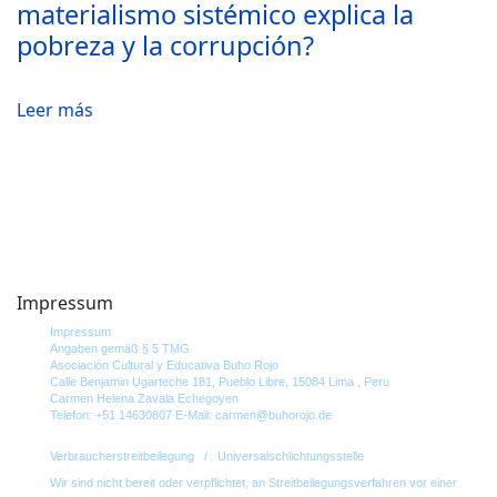
materialismo sistémico explica la
pobreza y la corrupción?
Leer más
Impressum
Impressum
Angaben gemäß § 5 TMG
Asociación Cultural y Educativa Buho Rojo
Calle Benjamin Ugarteche 181,
Pueblo Libre,
15084
Lima ,
Peru
Carmen Helena Zavala Echegoyen
Telefon: +51 14630807
E-Mail: carmen@buhorojo.de
Verbraucher­streit­beilegung / Universal­schlichtungs­stelle
Wir sind nicht bereit oder verpflichtet, an Streitbeilegungsverfahren vor einer