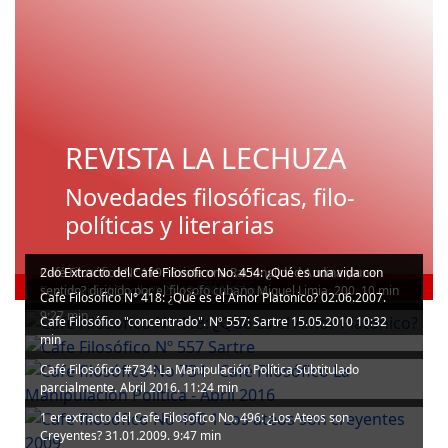
REVISTA LA LECHUZA
Novedades filosóficas, filo-
políticas y literarias
Café Filosófico N° 119 "Existe una Racionalidad Andina y una
2do Extracto del Cafe Filosofico No. 454: ¿Qué es una vida con
VIDEOS
Racionalidad Criolla?" 21.10.2000. 17min
sentido? dirigido por el filosofo cubano Miguel Limia. 200. 10 min
Cafe Filosofico N° 418: ¿Qué es el Amor Platonico? 02.06.2007.
9:27 min
Cafe Filosófico "concentrado". Nº 557: Sartre 15.05.2010 10:32
min
Café Filosófico #734: La Manipulación Política Subtitulado
parcialmente. Abril 2016. 11:24 min
1 er extracto del Cafe Filosofico No. 496: ¿Los Ateos son
Creyentes? 31.01.2009. 9:47 min