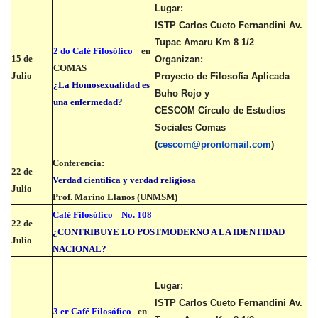
Lugar:
ISTP Carlos Cueto Fernandini Av.
Tupac Amaru Km 8 1/2
2 do Café Filosófico
en
15 de
Organizan:
COMAS
Julio
Proyecto de Filosofía Aplicada
¿La Homosexualidad es
Buho Rojo y
una enfermedad?
CESCOM Círculo de Estudios
Sociales Comas
(
cescom@prontomail.com
)
Conferencia:
22 de
Verdad científica y verdad religiosa
Julio
Prof. Marino Llanos (UNMSM)
Café Filosófico
No. 108
22 de
¿CONTRIBUYE LO POSTMODERNO A LA IDENTIDAD
Julio
NACIONAL?
Lugar:
ISTP Carlos Cueto Fernandini Av.
3 er Café Filosófico
en