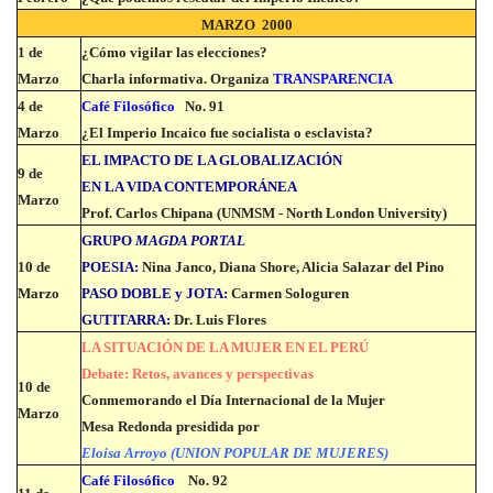
MARZO 2000
1 de
¿Cómo vigilar las elecciones?
Marzo
Charla informativa. Organiza
TRANSPARENCIA
4 de
Café Filosófico
No. 91
Marzo
¿El Imperio Incaico fue socialista o esclavista?
EL IMPACTO DE LA GLOBALIZACIÓN
9 de
EN LA VIDA CONTEMPORÁNEA
Marzo
Prof. Carlos Chipana (UNMSM - North London University)
GRUPO
MAGDA PORTAL
10 de
POESIA:
Nina Janco, Diana Shore, Alicia Salazar del Pino
Marzo
PASO DOBLE y JOTA:
Carmen Sologuren
GUTITARRA:
Dr. Luis Flores
LA SITUACIÓN DE LA MUJER EN EL PERÚ
Debate: Retos, avances y perspectivas
10 de
Conmemorando el Día Internacional de la Mujer
Marzo
Mesa Redonda presidida por
Eloisa Arroyo (UNION POPULAR DE MUJERES)
Café Filosófico
No. 92