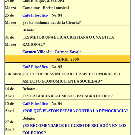
24 de
Luis Enrique ALVIZURI
Marzo
Cantautor - Recital musical
25 de
Café Filosófico
No. 94
Marzo
¿Se ha deshumanizado la Ciencia?
Debate:
31 de
¿ES MEJOR UNA ETICA CRISTIANA O UNA ETICA
Marzo
RACIONAL?
Carmen Villarán - Carmen Zavala
ABRIL 2000
Café Filosófico
No. 95
1 de Abril
¿SE PUEDE DESVINCULAR EL ASPECTO MORAL DEL
ASPECTO ECONOMICO EN LA SOCIEDAD?
14 de
Debate:
Abril
¿ES LA BIBLIA REALMENTE PALABRA DE DIOS?
15 de
Café Filosófico
No. 96
Abril
¿POR QUÉ PLATÓN ESTABA CONTRA LA DEMOCRACIA?
Debate:
27 de
¿ES RECOMENDABLE EL CURSO DE RELIGIÓN EN LOS
Abril
COLEGIOS ?