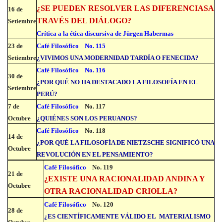
¿SE PUEDEN RESOLVER LAS DIFERENCIAS
A
16 de
TRAVÉS DEL DIÁLOGO?
Setiembre
Crítica a la ética discursiva de Jürgen Habermas
23 de
Café Filosófico
No. 115
Setiembre
¿VIVIMOS UNA MODERNIDAD TARDÍA O FENECIDA?
Café Filosófico
No. 116
30 de
¿POR QUÉ NO HA DESTACADO LA FILOSOFÍA EN EL
Setiembre
PERÚ?
7 de
Café Filosófico
No. 117
Octubre
¿QUIÉNES SON LOS PERUANOS?
Café Filosófico
No. 118
14 de
¿POR QUÉ LA FILOSOFÍA DE NIETZSCHE SIGNIFICÓ UNA
Octubre
REVOLUCIÓN EN EL PENSAMIENTO?
Café Filosófico
No. 119
21 de
¿EXISTE UNA RACIONALIDAD ANDINA Y
Octubre
OTRA RACIONALIDAD CRIOLLA?
Café Filosófico
No. 120
28 de
¿ES CIENTÍFICAMENTE VÁLIDO EL MATERIALISMO