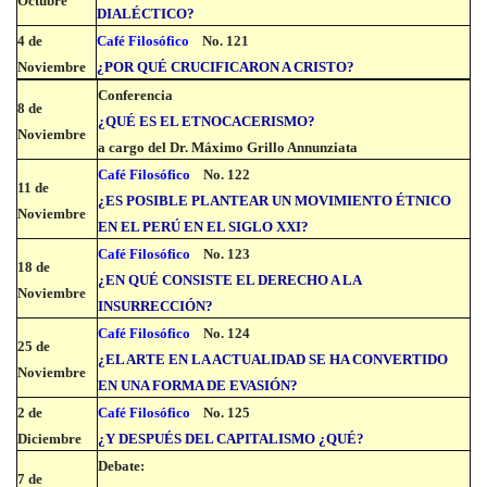
Octubre
DIALÉCTICO?
4 de
Café Filosófico
No. 121
Noviembre
¿POR QUÉ CRUCIFICARON A CRISTO?
Conferencia
8 de
¿QUÉ ES EL ETNOCACERISMO?
Noviembre
a cargo del Dr. Máximo Grillo Annunziata
Café Filosófico
No. 122
11 de
¿ES POSIBLE PLANTEAR UN MOVIMIENTO ÉTNICO
Noviembre
EN EL PERÚ EN EL SIGLO XXI?
Café Filosófico
No. 123
18 de
¿EN QUÉ CONSISTE EL DERECHO A LA
Noviembre
INSURRECCIÓN?
Café Filosófico
No. 124
25 de
¿EL ARTE EN LA ACTUALIDAD SE HA CONVERTIDO
Noviembre
EN UNA FORMA DE EVASIÓN?
2 de
Café Filosófico
No. 125
Diciembre
¿Y DESPUÉS DEL CAPITALISMO ¿QUÉ?
Debate:
7 de