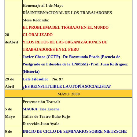
Homenaje al 1 de Mayo
DÍA INTERNACIONAL DE LOS TRABAJADORES
Mesa Redonda:
EL PROBLEMA DEL TRABAJO EN EL MUNDO
28
GLOBALIZADO
deAbril
Y LOS RETOS DE LAS ORGANIZACIONES DE
TRABAJADORES EN EL PERU
Javier Checa (CGTP) - Dr. Raymundo Prado (Escuela de
Postgrado en Filosofía de la UNMSM) - Prof. Juan Rodriguez
(Historia)
29 de
Café Filosófico
No. 97
Abril
¿ES REINSTITUIBLE LA UTOPÍA SOCIALISTA?
MAYO 2000
Presentación Teatral:
5 de
MAURA: Una Escena
Mayo
Taller de Teatro Buho Rojo
Dirección Juan Ayala
6 de
INICIO DE CICLO DE SEMINARIOS SOBRE NIETZSCHE