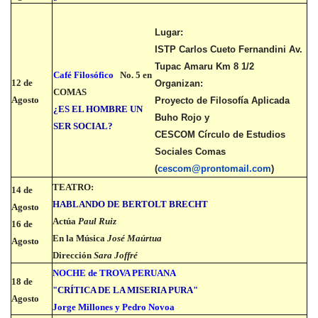
Lugar:
ISTP Carlos Cueto Fernandini Av.
Tupac Amaru Km 8 1/2
Café Filosófico
No. 5 en
12 de
Organizan:
COMAS
Agosto
Proyecto de Filosofía Aplicada
¿ES EL HOMBRE UN
Buho Rojo y
SER SOCIAL?
CESCOM Círculo de Estudios
Sociales Comas
(
cescom@prontomail.com
)
TEATRO:
14 de
HABLANDO DE BERTOLT BRECHT
Agosto
Actúa
Paul Ruiz
16 de
En la Música
José Maúrtua
Agosto
Dirección
Sara Joffré
NOCHE de TROVA PERUANA
18 de
"CRÍTICA DE LA MISERIA PURA"
Agosto
Jorge Millones y Pedro Novoa