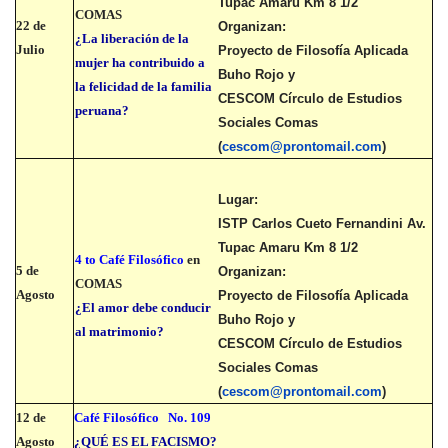
Tupac Amaru Km 8 1/2
COMAS
22 de
Organizan:
¿La liberación de la
Julio
Proyecto de Filosofía Aplicada
mujer ha contribuido a
Buho Rojo y
la felicidad de la familia
CESCOM Círculo de Estudios
peruana?
Sociales Comas
(
cescom@prontomail.com
)
Lugar:
ISTP Carlos Cueto Fernandini Av.
Tupac Amaru Km 8 1/2
4 to Café Filosófico
en
5 de
Organizan:
COMAS
Agosto
Proyecto de Filosofía Aplicada
¿El amor debe conducir
Buho Rojo y
al matrimonio?
CESCOM Círculo de Estudios
Sociales Comas
(
cescom@prontomail.com
)
12 de
Café Filosófico
No. 109
Agosto
¿QUÉ ES EL FACISMO?