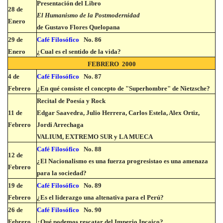
Presentación del Libro
28 de
El Humanismo de la Postmodernidad
Enero
de Gustavo Flores Quelopana
29 de
Café Filosófico
No. 86
Enero
¿Cual es el sentido de la vida?
FEBRERO 2000
4 de
Café Filosófico
No. 87
Febrero
¿En qué consiste el concepto de "Superhombre" de Nietzsche?
Recital de Poesía y Rock
11 de
Edgar Saavedra, Julio Herrera, Carlos Estela, Alex Ortiz,
Febrero
Jordi Arrechaga
VALIUM, EXTREMO SUR y LA MUECA
Café Filosófico
No. 88
12 de
¿El Nacionalismo es una fuerza progresista
o es una amenaza
Febrero
para la sociedad?
19 de
Café Filosófico
No. 89
Febrero
¿Es el liderazgo una altenativa para el Perú?
26 de
Café Filosófico
No. 90
Febrero
¿Qué podemos rescatar del Imperio Incaico?