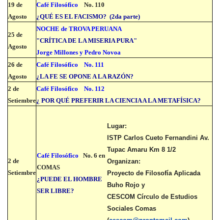
19 de
Café Filosófico
No. 110
Agosto
¿QUÉ ES EL FACISMO? (2da parte)
NOCHE de TROVA PERUANA
25 de
"CRÍTICA DE LA MISERIA PURA"
Agosto
Jorge Millones y Pedro Novoa
26 de
Café Filosófico
No. 111
Agosto
¿LA FE SE OPONE A LA RAZÓN?
2 de
Café Filosófico
No. 112
Setiembre
¿ POR QUÉ PREFERIR LA CIENCIA A LA METAFÍSICA?
Lugar:
ISTP Carlos Cueto Fernandini Av.
Tupac Amaru Km 8 1/2
Café Filosófico
No. 6 en
2 de
Organizan:
COMAS
Setiembre
Proyecto de Filosofía Aplicada
¿PUEDE EL HOMBRE
Buho Rojo y
SER LIBRE?
CESCOM Círculo de Estudios
Sociales Comas