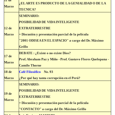
11 de
¿EL ARTE ES PRODUCTO DE LA GENIALIDAD O DE LA
Marzo
TECNICA?
SEMINARIO:
POSIBILIDAD DE VIDA INTELIGENTE
12 de
EXTRATERRESTRE
Marzo
+ Discusión y presentación parcial de la película
"2001 ODISEA EN EL ESPACIO" a cargo del Dr. Máximo
Grillo
DEBATE : ¿Existe o no existe Dios?
17 de
Prof. Abraham Paz y Miño - Prof. Gustavo Flores Quelopana -
Marzo
Camilo Thorne
18 de
Café Filosófico
No. 93
Marzo
¿Por qué hay tanta corrupción en el Perú?
SEMINARIO:
POSIBILIDAD DE VIDA INTELIGENTE
19 de
EXTRATERRESTRE
Marzo
+ Discusión y presentación parcial de la película
"CONTACTO" a cargo del Dr. Máximo Grillo