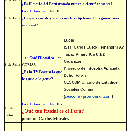
1 de Julio
¿Es Historia del Perú tratada mítica o científicamente?
Café Filosófico
No. 106
8 de Julio
¿En qué consiste y cuáles son los objetivos del regionalismo
nacional?
Lugar:
ISTP Carlos Cueto Fernandini Av.
Tupac Amaru Km 8 1/2
1 er Café Filosófico
en
Organizan:
8 de Julio
COMAS
Proyecto de Filosofía Aplicada
¿Es la TV-Basura lo que
Buho Rojo y
le gusta a la gente?
CESCOM Círculo de Estudios
Sociales Comas
(
cescom@prontomail.com
)
Café Filosófico
No. 107
15 de
¿Qué tan feudal es el Perú?
Julio
ponente Carlos Morales