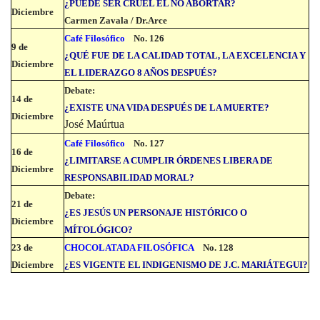
¿PUEDE SER CRUEL EL NO ABORTAR?
Diciembre
Carmen Zavala / Dr.Arce
Café Filosófico
No. 126
9 de
¿QUÉ FUE DE LA CALIDAD TOTAL, LA EXCELENCIA Y
Diciembre
EL LIDERAZGO 8 AÑOS DESPUÉS?
Debate:
14 de
¿EXISTE UNA VIDA DESPUÉS DE LA MUERTE?
Diciembre
José Maúrtua
Café Filosófico
No. 127
16 de
¿LIMITARSE A CUMPLIR ÓRDENES LIBERA DE
Diciembre
RESPONSABILIDAD MORAL?
Debate:
21 de
¿ES JESÚS UN PERSONAJE HISTÓRICO O
Diciembre
MÍTOLÓGICO?
23 de
CHOCOLATADA FILOSÓFICA
No. 128
Diciembre
¿ES VIGENTE EL INDIGENISMO DE J.C. MARIÁTEGUI?