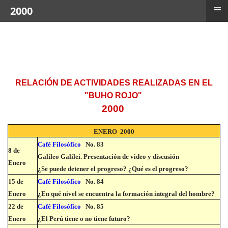
≡
2000
RELACIÓN DE ACTIVIDADES REALIZADAS EN EL
"BUHO ROJO"
2000
ENERO 2000
Café Filosófico
No. 83
8 de
Galileo Galilei. Presentación de video y discusión
Enero
¿Se puede detener el progreso? ¿Qué es el progreso?
15 de
Café Filosófico
No. 84
Enero
¿En qué nivel se encuentra la formación integral del hombre?
22 de
Café Filosófico
No. 85
Enero
¿El Perú tiene o no tiene futuro?