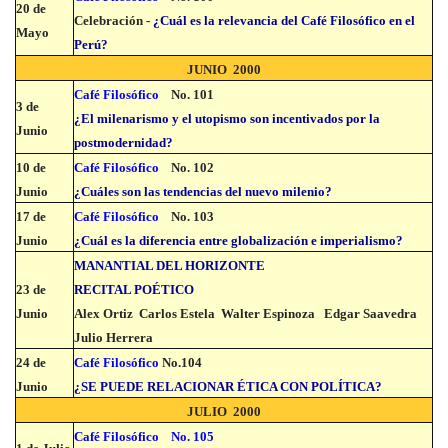
20 de
Celebración -
¿Cuál es la relevancia del Café Filosófico en el
Mayo
Perú?
JUNIO 2000
Café Filosófico
No. 101
3 de
¿El milenarismo y el utopismo son incentivados por la
Junio
postmodernidad?
10 de
Café Filosófico
No. 102
Junio
¿Cuáles son las tendencias del nuevo milenio?
17 de
Café Filosófico
No. 103
Junio
¿Cuál es la diferencia entre globalización e imperialismo?
MANANTIAL DEL HORIZONTE
23 de
RECITAL POÉTICO
Junio
Alex Ortiz Carlos Estela Walter Espinoza Edgar Saavedra
Julio Herrera
24 de
Café Filosófico
No.104
Junio
¿SE PUEDE RELACIONAR ÉTICA CON POLÍTICA?
JULIO 2000
Café Filosófico
No. 105