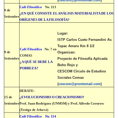
(
cescom@prontomail.com
)
Café Filosófico
No. 113
9 de
¿EN QUÉ CONSISTE EL ANÁLISIS MATERIALISTA DE LOS
Setiembre
ORÍGENES DE LA FILOSOFÍA?
Lugar:
ISTP Carlos Cueto Fernandini Av.
Tupac Amaru Km 8 1/2
Café Filosófico
No. 7 en
9 de
Organizan:
COMAS
Setiembre
Proyecto de Filosofía Aplicada
¿A QUÉ SE DEBE LA
Buho Rojo y
POBREZA?
CESCOM Círculo de Estudios
Sociales Comas
(
cescom@prontomail.com
)
DEBATE:
15 de
¿EVOLUCIONISMO O CREACIONISMO?
Setiembre
Prof. Juan Rodriguez (UNMSM) y Prof. Alfredo Cornrow
(Testigo de Jehová)
Café Filosófico
No. 114