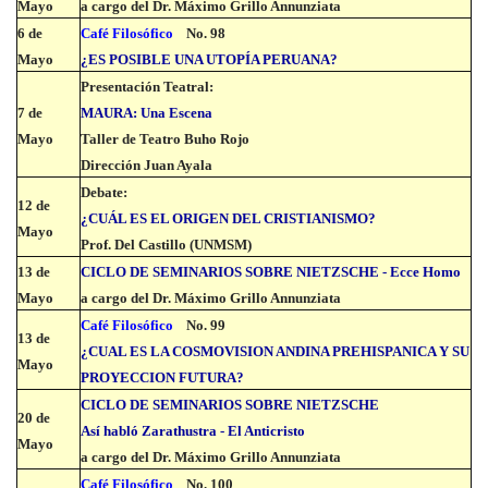
Mayo
a cargo del Dr. Máximo Grillo Annunziata
6 de
Café Filosófico
No. 98
Mayo
¿ES POSIBLE UNA UTOPÍA PERUANA?
Presentación Teatral:
7 de
MAURA: Una Escena
Mayo
Taller de Teatro Buho Rojo
Dirección Juan Ayala
Debate:
12 de
¿CUÁL ES EL ORIGEN DEL CRISTIANISMO?
Mayo
Prof. Del Castillo (UNMSM)
13 de
CICLO DE SEMINARIOS SOBRE NIETZSCHE - Ecce Homo
Mayo
a cargo del Dr. Máximo Grillo Annunziata
Café Filosófico
No. 99
13 de
¿CUAL ES LA COSMOVISION ANDINA PREHISPANICA Y SU
Mayo
PROYECCION FUTURA?
CICLO DE SEMINARIOS SOBRE NIETZSCHE
20 de
Así habló Zarathustra - El Anticristo
Mayo
a cargo del Dr. Máximo Grillo Annunziata
Café Filosófico
No. 100