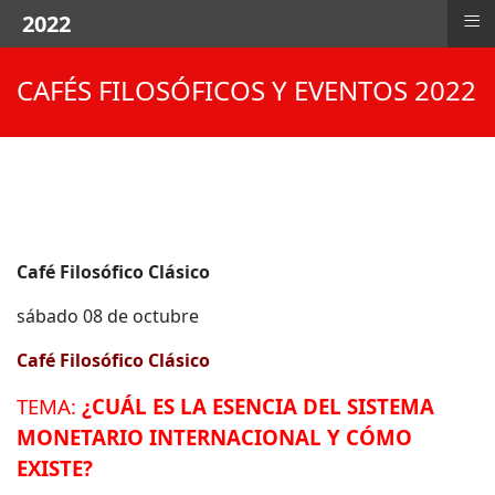
≡
2022
CAFÉS FILOSÓFICOS Y EVENTOS 2022
Café
Filosófico Clásico
sábado 08 de octubre
Café
Filosófico Clásico
TEMA:
¿CUÁL ES LA ESENCIA DEL SISTEMA
MONETARIO INTERNACIONAL Y CÓMO
EXISTE?