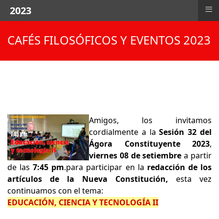
≡
2023
CAFÉS FILOSÓFICOS Y EVENTOS 2023
Amigos, los invitamos
cordialmente a la
Sesión 32 del
Ágora Constituyente 2023
,
viernes 08 de setiembre
a partir
de las
7:45 pm
.
para participar en la
redacción de los
artículos de la Nueva Constitución,
esta vez
continuamos con el tema:
EDUCACIÓN, CIENCIA Y TECNOLOGÍA II