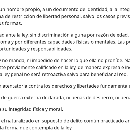
 un nombre propio, a un documento de identidad, a la integr
de restricción de libertad personal, salvo los casos previsto
sus formas.
d ante la ley, sin discriminación alguna por razón de edad, 
, idioma y por diferentes capacidades físicas o mentales. La
portunidades y responsabilidades.
ley no manda, ni impedido de hacer lo que ella no prohíbe.
e previamente calificado en la ley, de manera expresa e in
 ley penal no será retroactiva salvo para beneficiar al reo.
ón atentatoria contra los derechos y libertades fundamental
 de guerra externa declarada, ni penas de destierro, ni pe
 su integridad física y moral.
o el naturalizado en supuesto de delito común practicado a
n la forma que contempla de la ley.