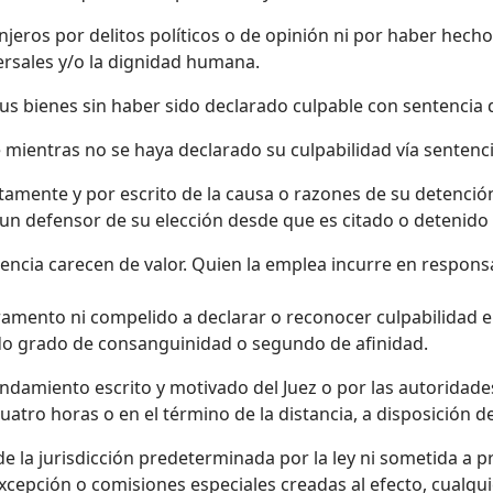
anjeros por delitos políticos o de opinión ni por haber hec
rsales y/o la dignidad humana.
sus bienes sin haber sido declarado culpable con sentencia d
mientras no se haya declarado su culpabilidad vía sentenci
amente y por escrito de la causa o razones de su detenci
un defensor de su elección desde que es citado o detenido 
lencia carecen de valor. Quien la emplea incurre en respons
ramento ni compelido a declarar o reconocer culpabilidad e
do grado de consanguinidad o segundo de afinidad.
damiento escrito y motivado del Juez o por las autoridades p
uatro horas o en el término de la distancia, a disposición 
e la jurisdicción predeterminada por la ley ni sometida a 
excepción o comisiones especiales creadas al efecto, cualq