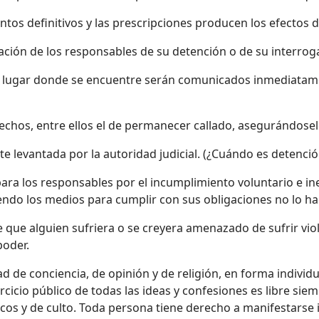
ientos definitivos y las prescripciones producen los efectos 
cación de los responsables de su detención o de su interroga
el lugar donde se encuentre serán comunicados inmediatamen
echos, entre ellos el de permanecer callado, asegurándosele 
e levantada por la autoridad judicial. (¿Cuándo es detención
 para los responsables por el incumplimiento voluntario e i
iendo los medios para cumplir con sus obligaciones no lo ha
que alguien sufriera o se creyera amenazado de sufrir viol
poder.
ad de conciencia, de opinión y de religión, en forma indivi
rcicio público de todas las ideas y confesiones es libre sie
icos y de culto. Toda persona tiene derecho a manifestarse 