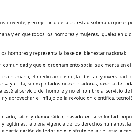
tituyente, y en ejercicio de la potestad soberana que el p
ana y en que todos los hombres y mujeres, iguales en dig
los hombres y representa la base del bienestar nacional;
a en comunidad y que el ordenamiento social se cimenta en e
rsona humana, el medio ambiente, la libertad y diversidad
versa y culta, sin explotados ni explotadores, exenta de to
a esté al servicio del hombre y no el hombre al servicio de
r y aprovechar el influjo de la revolución científica, tecn
tario, laico y democrático, basado en la voluntad popul
es y legítimas, la plena vigencia de los derechos humanos, l
la participación de todos en el disfrute de la riqueza; la canc