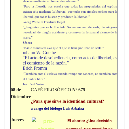
alcanza mediante la libertad de cada uno.”
“Pero la filosofía nos enseña que todas las propiedades del espíritu
existen sólo mediante la libertad, que todas son simples medios para la
libertad, que todas buscan y producen la libertad.”
Georg Wilhelm Friedrich Hegel
“¿Preguntas qué es la libertad? No ser esclavo de nada, de ninguna
necesidad, de ningún accidente y conservar la fortuna al alcance de la
mano.”
Séneca
“Nadie es más esclavo que el que se tiene por libre sin serlo.”
ohann W. Goethe
J
“El acto de desobediencia, como acto de libertad, es
el comienzo de la razón.”
Erich Fromm
“Tiemblen ante el esclavo cuando rompe sus cadenas, no tiemblen ante
el hombre libre.”
Jean Paul Sartre
08 de
CAFÉ FILOSÓFICO
Nº 675
Diciembre
¿Para qué sirve la identidad cultural?
a cargo del biólogo Luis Arbaiza
Jueves
El aborto: ¿Una decisión
personal, una cuestión de