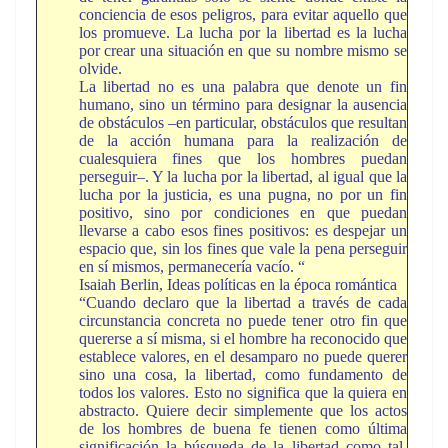
conciencia de esos peligros, para evitar aquello que
los promueve. La lucha por la libertad es la lucha
por crear una situación en que su nombre mismo se
olvide.
La libertad no es una palabra que denote un fin
humano, sino un término para designar la ausencia
de obstáculos –en particular, obstáculos que resultan
de la acción humana para la realización de
cualesquiera fines que los hombres puedan
perseguir–. Y la lucha por la libertad, al igual que la
lucha por la justicia, es una pugna, no por un fin
positivo, sino por condiciones en que puedan
llevarse a cabo esos fines positivos: es despejar un
espacio que, sin los fines que vale la pena perseguir
en sí mismos, permanecería vacío. “
Isaiah Berlin, Ideas políticas en la época romántica
“Cuando declaro que la libertad a través de cada
circunstancia concreta no puede tener otro fin que
quererse a sí misma, si el hombre ha reconocido que
establece valores, en el desamparo no puede querer
sino una cosa, la libertad, como fundamento de
todos los valores. Esto no significa que la quiera en
abstracto. Quiere decir simplemente que los actos
de los hombres de buena fe tienen como última
significación la búsqueda de la libertad como tal.