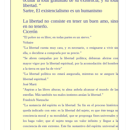
ocultar la total gratuidad de su existencia, y su total
libertad. “
Sartre, El existencialismo es un humanismo
La libertad no consiste en tener un buen amo, sino
en no tenerlo.
Cicerón
“El pobre no es libre; en todas partes es un siervo.”
Voltaire
“La libertad cuesta muy cara, y es necesario, o resignarse a vivir sin
ella, o decidirse a comprarla por su precio.”
“Se abren campañas por la libertad política; debieran abrirse con
mayor vigor por la libertad espiritual; por la acomodación del hombre
a la tierra en que ha de vivir”
“La libertad política no estará asegurada, mientras no se asegure la
libertad espiritual.”
José Marti
“Aspiras a las libres alturas; tu alma anhela alcanzar el mundo de las
estrellas. Más también tus malos instintos ansían la libertad.”
Friedrich Nietzsche
“La sustancia del espíritu es la libertad. Su fin en el proceso histórico
queda indicado con esto: es la libertad del sujeto; es que éste tenga su
conciencia moral y su moralidad, que se proponga fines universales y
los haga valer; que el sujeto tenga un valor infinito y llegue a la
conciencia de este extremo. Este fin sustantivo del espíritu universal se