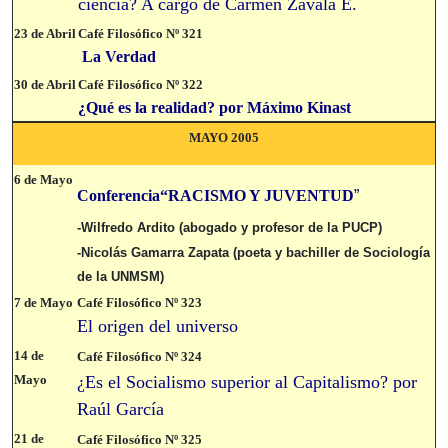
ciencia? A cargo de Carmen Zavala E.
23 de Abril
Café Filosófico Nº 321
La Verdad
30 de Abril
Café Filosófico Nº 322
¿Qué es la realidad? por Máximo Kinast
MAYO 2005
6 de Mayo
Conferencia“RACISMO Y JUVENTUD
”
-Wilfredo Ardito (abogado y profesor de la PUCP)
-Nicolás Gamarra Zapata (poeta y bachiller de Sociología
de la UNMSM)
7 de Mayo
Café Filosófico Nº 3
23
El origen del universo
14 de
Café Filosófico Nº 324
Mayo
¿Es el Socialismo superior al Capitalismo? por
Raúl García
21 de
Café Filosófico Nº 325