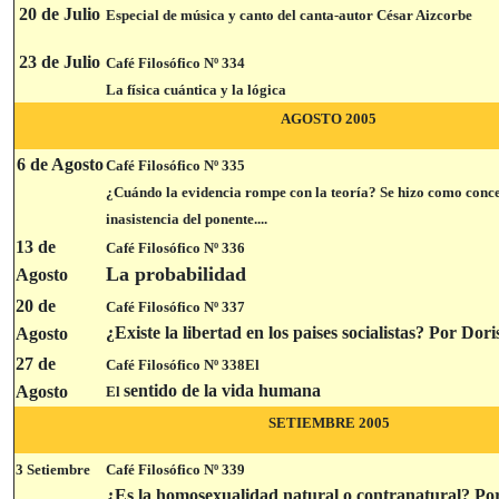
20 de Julio
Especial de música y canto del canta-autor César Aizcorbe
23 de Julio
Café Filosófico Nº 334
La física cuántica y la lógica
AGOSTO 2005
6 de Agosto
Café Filosófico Nº 335
¿Cuándo la evidencia rompe con la teoría? Se hizo como conc
inasistencia del ponente....
13
de
Café Filosófico Nº 336
La probabilidad
Agosto
20 de
Café Filosófico Nº 337
¿Existe la libertad en los paises socialistas? Por Dor
Agosto
27 de
Café Filosófico Nº 338El
sentido de la vida humana
Agosto
El
SETIEMBRE 2005
3 Setiembre
Café Filosófico Nº 339
¿Es la homosexualidad natural o contranatural? Po