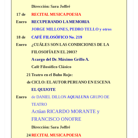
Dirección: Sara Joffré
17 de
RECITAL MUSICA POESIA
Enero
RECUPERANDO LA MEMORIA
JORGE MILLONES, PEDRO TELLO y otros
18 de
CAFÉ FILOSÓFICO No. 219
Enero
¿CUÁLES SON LAS CONDICIONES DE LA
FILOSOFÍA EN EL 2003?
A cargo del Dr. Máximo Grillo A.
Café Filosófico Clásico
21
Teatro en el Buho Rojo:
de
CICLO: EL AUTOR PERUANO EN ESCENA
EL QUIJOTE
Enero
de DANIEL DILLON
AQUALUNA
GRUPO DE
TEATRO
Actúan RICARDO MORANTE y
FRANCISCO ONOFRE
Dirección: Sara Joffré
24
RECITAL MUSICA POESIA