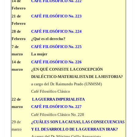
14 de
CAFÉ FILOSÓFICO No. 222
Febrero
21 de
CAFÉ FILOSÓFICO No. 223
Febrero
28 de
CAFÉ FILOSÓFICO No. 224
Febrero
¿Qué es el derecho?
7 de
CAFÉ FILOSÓFICO No. 225
marzo
La mujer
14 de
CAFÉ FILOSÓFICO No. 226
marzo
¿EN QUÉ CONSISTE LA CONCEPCIÓN
DIALÉCTICO-MATERIALISTA DE LA HISTORIA?
a cargo del Dr. Raimundo Prado (UNMSM)
Café Filosófico Clásico
22 de
LA GUERRA IMPERIALISTA
marzo
CAFÉ FILOSÓFICO No. 227
Café Filosófico Clásico No. 228
29 de
¿CUÁLES SON LA CAUSAS, LAS CONSECUENCIAS
marzo
Y EL DESARROLLO DE LA GUERRA EN IRAK?
A cargo del Dr. Máximo Grillo Annunziata