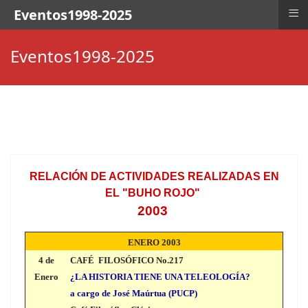
≡
Eventos1998-2025
Eventos1998-2025
RELACIÓN DE ACTIVIDADES REALIZADAS EN
EL "BUHO ROJO"
2003
ENERO 2003
4 de
CAFÉ FILOSÓFICO No.217
Enero
¿LA HISTORIA TIENE UNA TELEOLOGÍA?
a cargo de José Maúrtua (PUCP)