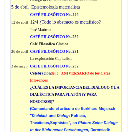
5 de abril
Epistemología materialista
CAFÉ FILOSÓFICO No. 229
12/4 ¿Todo lo abstracto es metafísico?
12 de abril
José Maúrtua
CAFÉ FILOSÓFICO No. 230
Café Filosófico Clásico
26 de abril
CAFÉ FILOSÓFICO No. 231
La explotación Capitalista
3 de mayo
CAFÉ FILOSÓFICO No. 232
Celebración
del 5° ANIVERSARIO de los Cafés
Filosóficos
¿CUÁL ES LA IMPORTANCIA DEL DIÁLOGO Y LA
DIALÉCTICA PARA PLATÓN (Y PARA
NOSOTROS)?
(Comentando el artículo de Burkhard Mojsisch
"
Dialektik
und
Dialog
: Politeia,
Theaitetos,Sophistes", en
Platon: Seine Dialoge
in der Sicht neuer Forschungen
, Darmstadt: